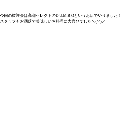
今回の歓迎会は高瀬セレクトのD.U.M.B.Oというお店でやりました！
スタッフもお洒落で美味しいお料理に大喜びでした＼(^^)／