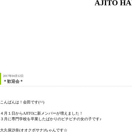
AJITO 
2017年04月12日
＊歓迎会＊
こんばんは！会田です(^^)
４月１日からAJITOに新メンバーが増えました！
３月に専門学校を卒業したばかりのピチピチの女の子です♪
大久保沙奈(オオクボサナ)ちゃんです☆