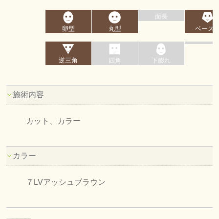
面長
卵型
丸型
ベース
逆三角
四角
下膨れ
施術内容
カット、カラー
カラー
７LVアッシュブラウン