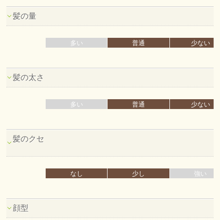
髪の量
多い
普通
少ない
髪の太さ
多い
普通
少ない
髪のクセ
なし
少し
強い
顔型